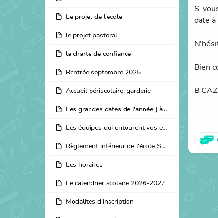
Si vou
Le projet de l'école
date à
le projet pastoral
N'hési
la charte de confiance
Bien c
Rentrée septembre 2025
B CAZA
Accueil périscolaire, garderie
Les grandes dates de l'année ( à noter sur vos calendriers)
Les équipes qui entourent vos enfants ( en cours d'actualisation)
Règlement intérieur de l'école Saint Joseph
Les horaires
Le calendrier scolaire 2026-2027
Modalités d'inscription