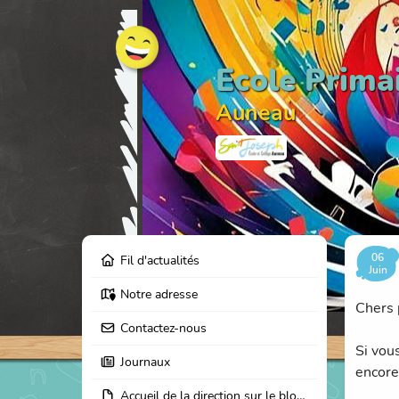
Ecole Prima
Auneau
06
Fil d'actualités
Juin
Notre adresse
Chers 
Contactez-nous
Si vous
Journaux
encore
Accueil de la direction sur le blog de l'école Saint Joseph